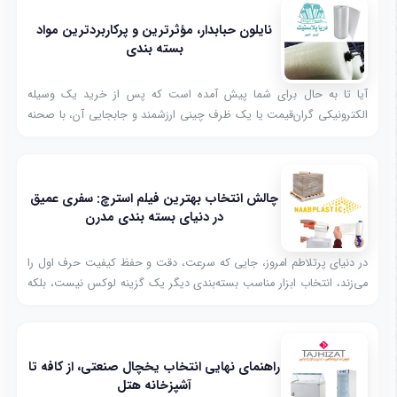
گوشت با قدرت و دقت بالا استفاده می‌شود.
نایلون حبابدار، مؤثرترین و پرکاربردترین مواد
بسته بندی
آیا تا به حال برای شما پیش آمده است که پس از خرید یک وسیله
الکترونیکی گران‌قیمت یا یک ظرف چینی ارزشمند و جابجایی آن، با صحنه
دلخراش شکستگی و خسارت مواجه شوید؟ یا شاید به عنوان یک
تولیدکننده یا صاحب کسب‌وکار، هزینه‌های سنگین ناشی از مرجوعی
کالاهای آسیب‌دیده در حین حمل و نقل، سود شما را تحت تأثیر قرار ...
چالش انتخاب بهترین فیلم استرچ: سفری عمیق
در دنیای بسته بندی مدرن
در دنیای پرتلاطم امروز، جایی که سرعت، دقت و حفظ کیفیت حرف اول را
می‌زند، انتخاب ابزار مناسب بسته‌بندی دیگر یک گزینه لوکس نیست، بلکه
یک ضرورت استراتژیک محسوب می‌شود. از تولیدکنندگان بزرگ گرفته تا
انبارداران و حتی کسب‌وکارهای کوچک، همگی با معضل انتخاب فیلم استرچ
مناسب روبرو هستند.
راهنمای نهایی انتخاب یخچال صنعتی، از کافه تا
آشپزخانه هتل