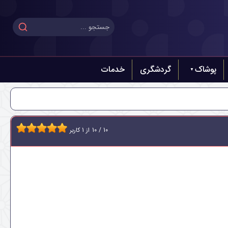
پوشاک
گردشگری
خدمات
10
/
10
از
1
کاربر