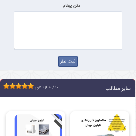
متن پیغام :
سایر مطالب
10
/
10
از
1
کاربر