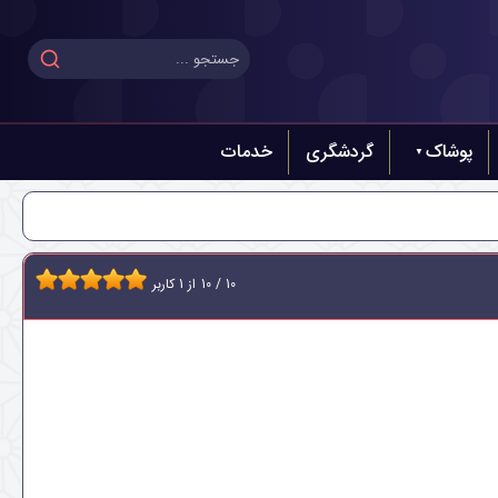
پوشاک
گردشگری
خدمات
10
/
10
از
1
کاربر