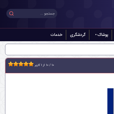
پوشاک
گردشگری
خدمات
10
/
10
از
1
کاربر