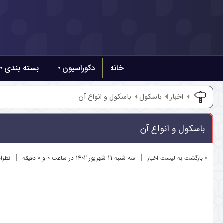
خانه
دکوراسیون
بسته بندی
اخبار
باسکول
باسکول و انواع آن
باسکول و انواع آن
|
|
« بازگشت به لیست اخبار
سه شنبه 21 شهريور 1402 در ساعت 0 و 0 دقیقه
نظرات 