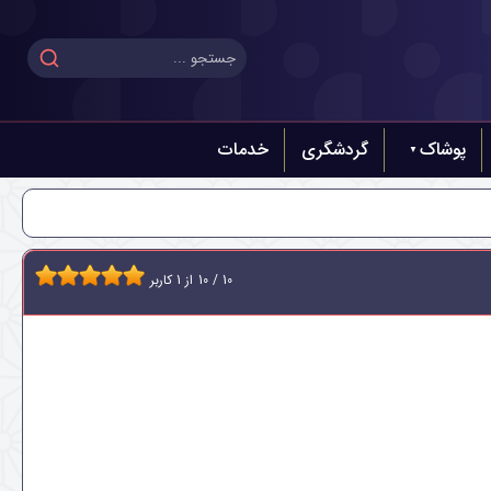
پوشاک
گردشگری
خدمات
10
/
10
از
1
کاربر