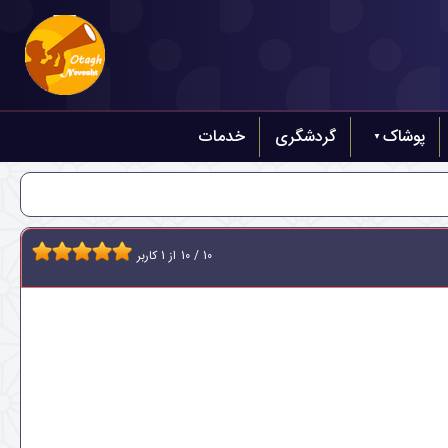
پوشاک
گردشگری
خدمات
10
/
10
از
1
کاربر