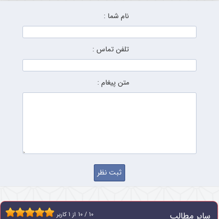
نام شما :
تلفن تماس :
متن پیغام :
سایر مطالب
10
/
10
از
1
کاربر