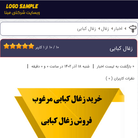
اخبار
زغال
زغال کبابی
زغال کبابی
10
/
10
از
1
کاربر
|
|
« بازگشت به لیست اخبار
شنبه 18 آذر 1402 در ساعت 0 و 0 دقیقه
نظرات کاربران ( 0 )