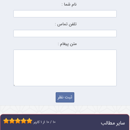
نام شما :
تلفن تماس :
متن پیغام :
سایر مطالب
10
/
10
از
1
کاربر