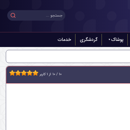
پوشاک
گردشگری
خدمات
10
/
10
از
1
کاربر