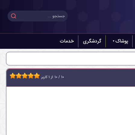
پوشاک
گردشگری
خدمات
10
/
10
از
1
کاربر