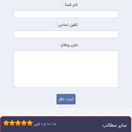
نام شما :
تلفن تماس :
متن پیغام :
سایر مطالب
10
/
10
از
1
کاربر