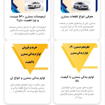
معرفی انواع قطعات بسترن
ترموستات بسترن b30 چیست
و چرا اهمیت دارد؟
بسترن یکی از برندهای معتبر در صنعت
خودروسازی است که در بازار ایران و
ترموستات یکی از اجزای حیاتی سیستم
جهان طرفداران زیادی دارد. این خ ...
خنک‌سازی موتور خودرو است که نقش
زیادی در تنظیم دمای موتور ایف ...
لوازم یدکی بسترن با کیفیت
لوازم یدکی بسترن و انواع آن
بالا
زمان مناسب برای تعویض لوازم یدکی
خودرو های چینی دارای طرفداران
بسترن وابسته به نوع قطعه یدکی و
زیادی هستند و به همین دلیل این
شرایط خودرو است. اگر قطعه‌ای د ...
خودرو ها در کشورمان بسیار افزایش
پیدا ک ...